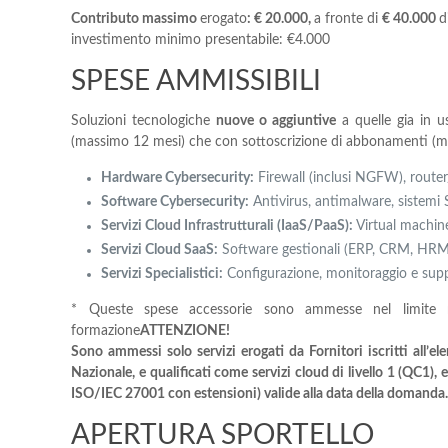
Contributo
massimo
erogato
:
€ 20.000,
a fronte di
€ 40.000
d
investimento minimo presentabile: €4.000
SPESE AMMISSIBILI
Soluzioni tecnologiche
nuove o aggiuntive
a quelle gia in us
(massimo 12 mesi) che con sottoscrizione di abbonamenti (m
Hardware Cybersecurity:
Firewall (inclusi NGFW), router/s
Software Cybersecurity:
Antivirus, antimalware, sistemi S
Servizi Cloud Infrastrutturali (IaaS/PaaS):
Virtual machine
Servizi Cloud SaaS:
Software gestionali (ERP, CRM, HRM)
Servizi Specialistici:
Configurazione, monitoraggio e sup
* Queste spese accessorie sono ammesse nel limit
formazione
ATTENZIONE!
Sono ammessi solo servizi erogati da Fornitori iscritti all’
Nazionale, e qualificati come servizi cloud di livello 1 (QC1), 
ISO/IEC 27001 con estensioni) valide alla data della domanda
APERTURA SPORTELLO