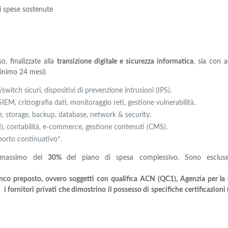
i spese sostenute
o, finalizzate alla
transizione digitale e sicurezza informatica
, sia con a
inimo 24 mesi)
witch sicuri, dispositivi di prevenzione intrusioni (IPS).
IEM, crittografia dati, monitoraggio reti, gestione vulnerabilità.
, storage, backup, database, network & security.
, contabilità, e-commerce, gestione contenuti (CMS).
porto continuativo*.
e massimo del
30%
del piano di spesa complessivo. Sono esclus
elenco preposto, ovvero soggetti con qualifica ACN (QC1), Agenzia per la
e i fornitori privati che dimostrino il possesso di specifiche certificazioni
.