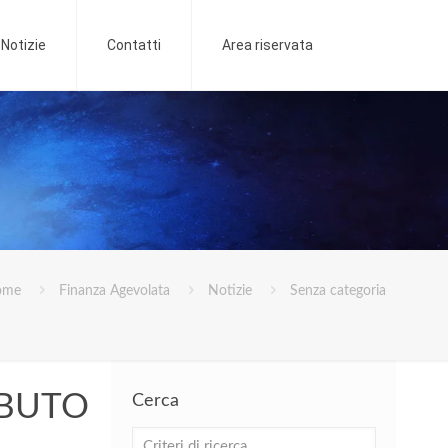
Notizie
Contatti
Area riservata
ome
Finanza Agevolata
Notizie
Senza categoria
BUTO
Cerca