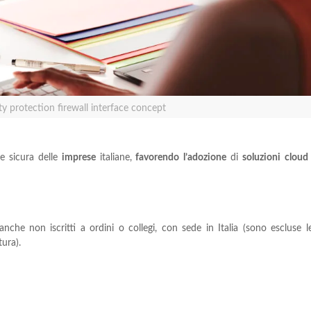
ty protection firewall interface concept
e sicura delle
imprese
italiane,
favorendo
l’adozione
di
soluzioni
cloud
 anche non iscritti a ordini o collegi, con sede in Italia (sono escluse l
tura).