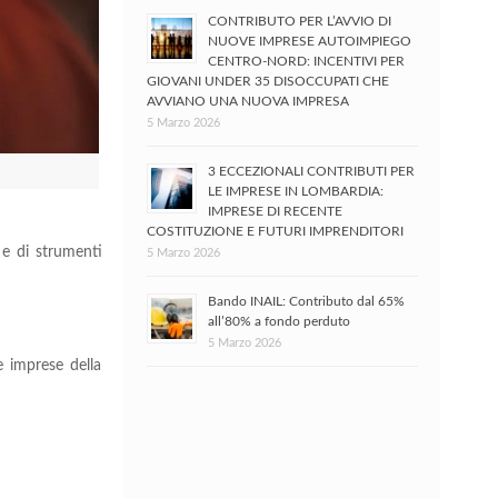
CONTRIBUTO PER L’AVVIO DI
NUOVE IMPRESE AUTOIMPIEGO
CENTRO-NORD: INCENTIVI PER
GIOVANI UNDER 35 DISOCCUPATI CHE
AVVIANO UNA NUOVA IMPRESA
5 Marzo 2026
3 ECCEZIONALI CONTRIBUTI PER
LE IMPRESE IN LOMBARDIA:
IMPRESE DI RECENTE
COSTITUZIONE E FUTURI IMPRENDITORI
e di strumenti
5 Marzo 2026
Bando INAIL: Contributo dal 65%
all’80% a fondo perduto
5 Marzo 2026
e imprese della