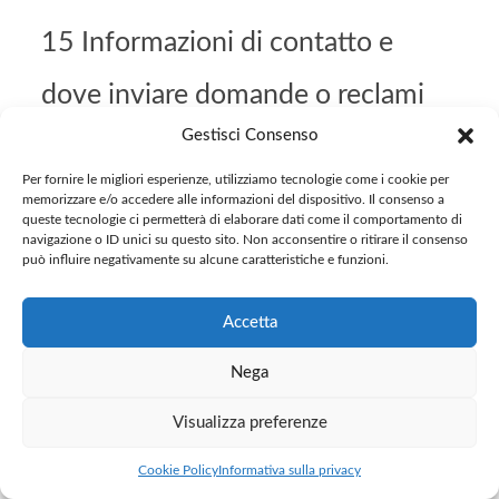
15 Informazioni di contatto e
dove inviare domande o reclami
Gestisci Consenso
In caso di dubbi o domande per quanto riguarda la nostra
Informativa o il modo con cui trattiamo le vostre
Per fornire le migliori esperienze, utilizziamo tecnologie come i cookie per
informazioni personali o se volete che apportiamo correzioni
memorizzare e/o accedere alle informazioni del dispositivo. Il consenso a
alle vostre informazioni personali, vi preghiamo di contattarci
queste tecnologie ci permetterà di elaborare dati come il comportamento di
navigazione o ID unici su questo sito. Non acconsentire o ritirare il consenso
all’indirizzo privacy@bluedi.com
può influire negativamente su alcune caratteristiche e funzioni.
Potete anche scriverci una lettera.
Accetta
Le nostre informazioni di contatto sono:
Bluedi.com srl
Nega
Via Caldera, 21
Visualizza preferenze
20153 Milano MI
Email: info@bluedi.com / privacy@bluedi.com
Cookie Policy
Informativa sulla privacy
Posta certificata: bluedi.com@pec.bluedi.com