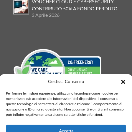
VOUCHER CLOUD E CYBERSECURITY
CONTRIBUTO 50% A FONDO PERDUTO
3 Aprile 2026
Gestisci Consenso
Per fornire le migliori esperienze, utilizziamo tecnologie come i cookie per
memorizzare e/o accedere alle informazioni del dispositivo. Il consenso a
queste tecnologie ci permetterà di elaborare dati come il comportamento di
navigazione o ID unici su questo sito. Non acconsentire o ritirare il consenso
può influire negativamente su alcune caratteristiche e funzioni.
BLUEDI.COM S.R.L. P.I./C.F. 10086100962 - CCIAA: MI-
2503750
Accetta