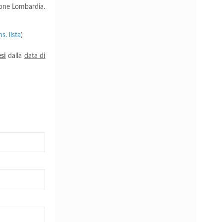
ione Lombardia.
ns. lista
)
si
dalla
data di