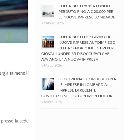
CONTRIBUTO 50% A FONDO
PERDUTO FINO A € 20.000 PER
LE NUOVE IMPRESE LOMBARDE
17 Marzo 2026
CONTRIBUTO PER L’AVVIO DI
NUOVE IMPRESE AUTOIMPIEGO
CENTRO-NORD: INCENTIVI PER
GIOVANI UNDER 35 DISOCCUPATI CHE
AVVIANO UNA NUOVA IMPRESA
5 Marzo 2026
nergia
(almeno il
3 ECCEZIONALI CONTRIBUTI PER
LE IMPRESE IN LOMBARDIA:
IMPRESE DI RECENTE
COSTITUZIONE E FUTURI IMPRENDITORI
5 Marzo 2026
o presso la sede