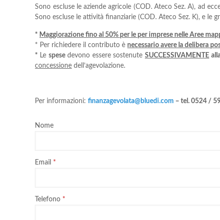
Sono escluse le aziende agricole (COD. Ateco Sez. A), ad ecce
Sono escluse le attività finanziarie (COD. Ateco Sez. K), e le g
*
Maggiorazione fino al 50% per le per imprese nelle Aree ma
* Per richiedere il contributo è
necessario avere la delibera p
*
Le
spese
devono essere sostenute
SUCCESSIVAMENTE
all
concessione
dell’agevolazione.
Per informazioni:
finanzagevolata@bluedi.com
– tel. 0524 / 
Nome
Email
Telefono