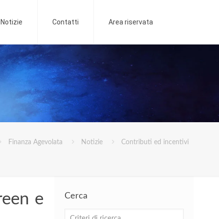
Notizie
Contatti
Area riservata
Finanza Agevolata
Notizie
Contributi ed incentivi
reen e
Cerca