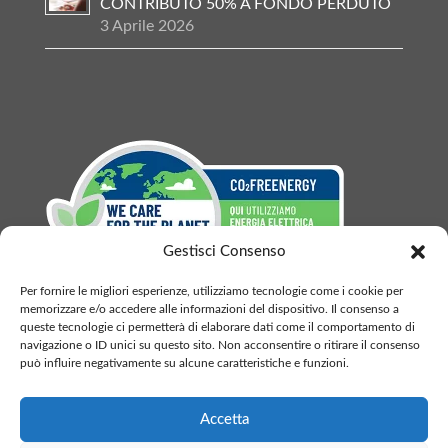
CONTRIBUTO 50% A FONDO PERDUTO
3 Aprile 2026
Gestisci Consenso
Per fornire le migliori esperienze, utilizziamo tecnologie come i cookie per
memorizzare e/o accedere alle informazioni del dispositivo. Il consenso a
queste tecnologie ci permetterà di elaborare dati come il comportamento di
navigazione o ID unici su questo sito. Non acconsentire o ritirare il consenso
può influire negativamente su alcune caratteristiche e funzioni.
BLUEDI.COM S.R.L. P.I./C.F. 10086100962 - CCIAA: MI-
2503750
Accetta
Tel. 030 / 6154064 - 320 8642697