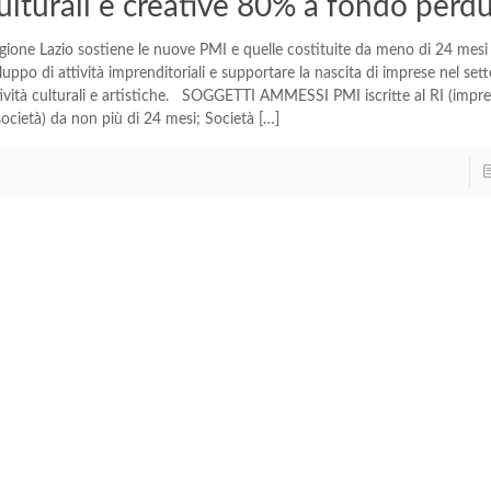
ulturali e creative 80% a fondo perd
gione Lazio sostiene le nuove PMI e quelle costituite da meno di 24 mesi 
iluppo di attività imprenditoriali e supportare la nascita di imprese nel sett
tività culturali e artistiche. SOGGETTI AMMESSI PMI iscritte al RI (impres
società) da non più di 24 mesi; Società
[…]