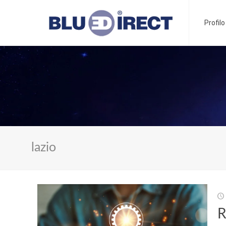
Profil
lazio
R