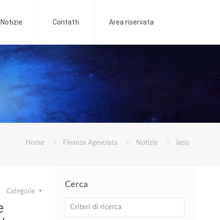
Notizie
Contatti
Area riservata
Home
Finanza Agevolata
Notizie
lazio
Cerca
Categorie
e