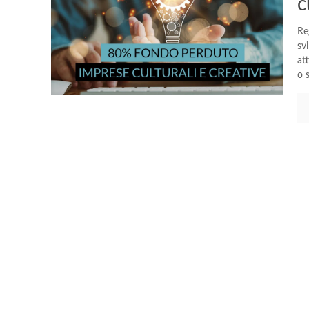
c
Re
sv
at
o 